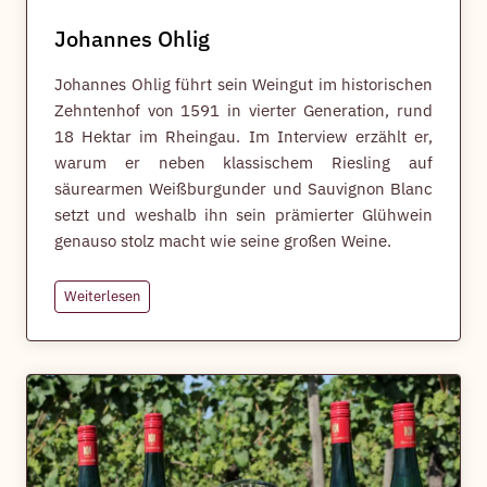
Johannes Ohlig
Johannes Ohlig führt sein Weingut im historischen
Zehntenhof von 1591 in vierter Generation, rund
18 Hektar im Rheingau. Im Interview erzählt er,
warum er neben klassischem Riesling auf
säurearmen Weißburgunder und Sauvignon Blanc
setzt und weshalb ihn sein prämierter Glühwein
genauso stolz macht wie seine großen Weine.
J
Weiterlesen
o
h
a
n
n
e
s
O