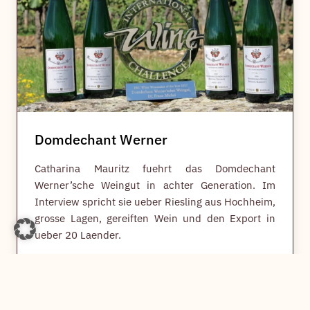
h
l
i
g
Domdechant Werner
Catharina Mauritz fuehrt das Domdechant
Werner’sche Weingut in achter Generation. Im
Interview spricht sie ueber Riesling aus Hochheim,
grosse Lagen, gereiften Wein und den Export in
ueber 20 Laender.
D
Weiterlesen
o
m