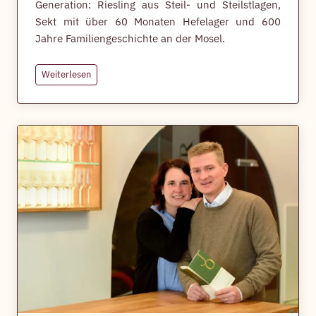
Generation: Riesling aus Steil- und Steilstlagen,
Sekt mit über 60 Monaten Hefelager und 600
Jahre Familiengeschichte an der Mosel.
I
Weiterlesen
m
m
i
c
h
-
A
n
k
e
r