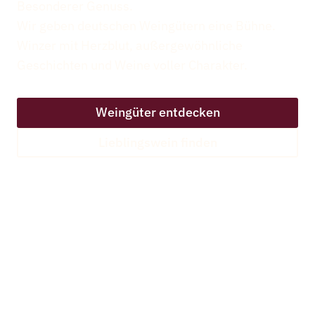
Besonderer Genuss.
Wir geben deutschen Weingütern eine Bühne.
Winzer mit Herzblut, außergewöhnliche
Geschichten und Weine voller Charakter.
Weingüter entdecken
Lieblingswein finden