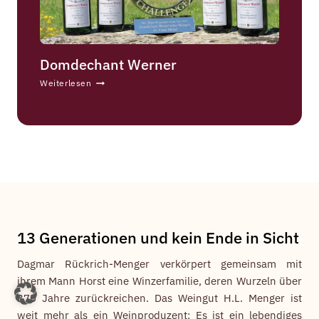
g
Domdechant Werner
D
Weiterlesen
o
m
d
e
c
h
a
n
t
W
e
13 Generationen und kein Ende in Sicht
r
n
Dagmar Rückrich-Menger verkörpert gemeinsam mit
e
ihrem Mann Horst eine Winzerfamilie, deren Wurzeln über
r
370 Jahre zurückreichen. Das Weingut H.L. Menger ist
weit mehr als ein Weinproduzent: Es ist ein lebendiges