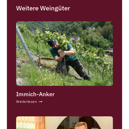
Weitere Weingüter
Immich-Anker
I
Weiterlesen
m
m
i
c
h