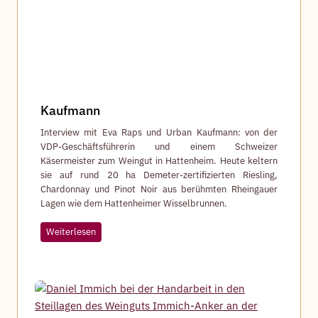
Kaufmann
Interview mit Eva Raps und Urban Kaufmann: von der
VDP-Geschäftsführerin und einem Schweizer
Käsermeister zum Weingut in Hattenheim. Heute keltern
sie auf rund 20 ha Demeter-zertifizierten Riesling,
Chardonnay und Pinot Noir aus berühmten Rheingauer
Lagen wie dem Hattenheimer Wisselbrunnen.
K
Weiterlesen
a
u
f
m
a
n