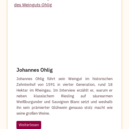
h
-
A
n
k
e
r
Johannes Ohlig
Johannes Ohlig führt sein Weingut im historischen
Zehntenhof von 1591 in vierter Generation, rund 18
Hektar im Rheingau. Im Interview erzählt er, warum er
neben klassischem Riesling auf säurearmen
Weißburgunder und Sauvignon Blanc setzt und weshalb
ihn sein prämierter Glühwein genauso stolz macht wie
seine großen Weine.
J
Weiterlesen