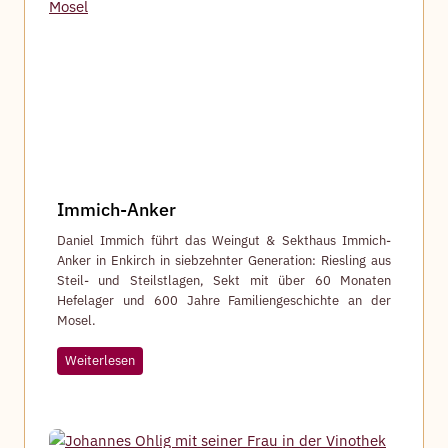
n
Immich-Anker
Daniel Immich führt das Weingut & Sekthaus Immich-
Anker in Enkirch in siebzehnter Generation: Riesling aus
Steil- und Steilstlagen, Sekt mit über 60 Monaten
Hefelager und 600 Jahre Familiengeschichte an der
Mosel.
I
Weiterlesen
m
m
i
c