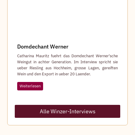
h
l
i
g
Domdechant Werner
Catharina Mauritz fuehrt das Domdechant Werner'sche
Weingut in achter Generation. Im Interview spricht sie
ueber Riesling aus Hochheim, grosse Lagen, gereiften
Wein und den Export in ueber 20 Laender.
D
Weiterlesen
o
m
d
e
Alle Winzer-Interviews
c
h
a
n