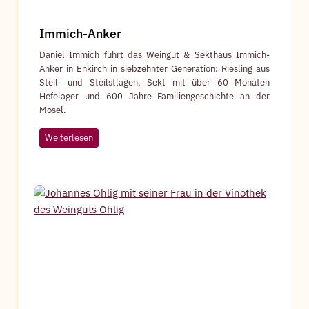
Immich-Anker
Daniel Immich führt das Weingut & Sekthaus Immich-
Anker in Enkirch in siebzehnter Generation: Riesling aus
Steil- und Steilstlagen, Sekt mit über 60 Monaten
Hefelager und 600 Jahre Familiengeschichte an der
Mosel.
I
Weiterlesen
m
m
i
c
h
-
A
n
k
e
r