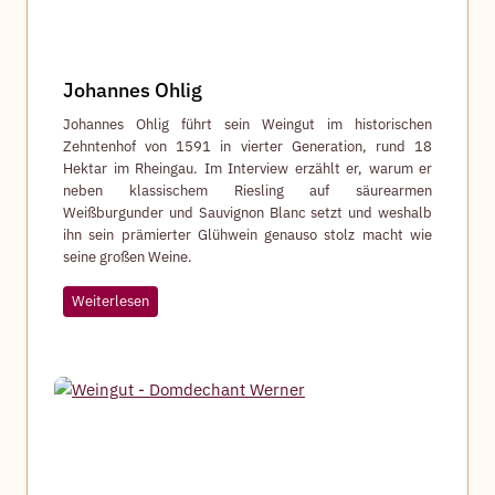
Johannes Ohlig
Johannes Ohlig führt sein Weingut im historischen
Zehntenhof von 1591 in vierter Generation, rund 18
Hektar im Rheingau. Im Interview erzählt er, warum er
neben klassischem Riesling auf säurearmen
Weißburgunder und Sauvignon Blanc setzt und weshalb
ihn sein prämierter Glühwein genauso stolz macht wie
seine großen Weine.
J
Weiterlesen
o
h
a
n
n
e
s
O