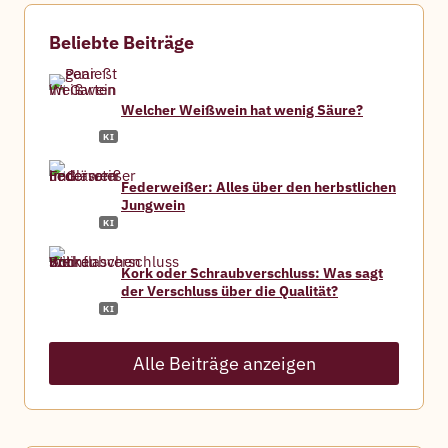
t
W
Beliebte Beiträge
e
r
n
Welcher Weißwein hat wenig Säure?
e
r
Federweißer: Alles über den herbstlichen
Jungwein
Kork oder Schraubverschluss: Was sagt
der Verschluss über die Qualität?
Alle Beiträge anzeigen