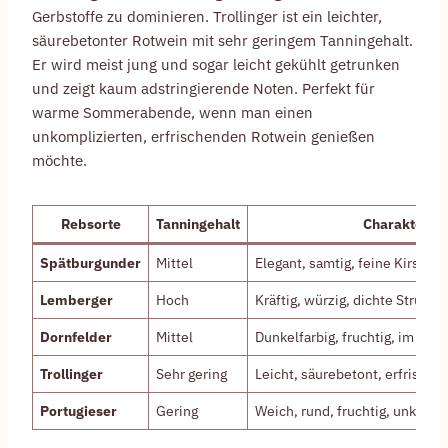
Gerbstoffe zu dominieren. Trollinger ist ein leichter,
säurebetonter Rotwein mit sehr geringem Tanningehalt.
Er wird meist jung und sogar leicht gekühlt getrunken
und zeigt kaum adstringierende Noten. Perfekt für
warme Sommerabende, wenn man einen
unkomplizierten, erfrischenden Rotwein genießen
möchte.
Rebsorte
Tanningehalt
Charakterist
Spätburgunder
Mittel
Elegant, samtig, feine Kirsch
Lemberger
Hoch
Kräftig, würzig, dichte Struktur
Dornfelder
Mittel
Dunkelfarbig, fruchtig, im Barr
Trollinger
Sehr gering
Leicht, säurebetont, erfrische
Portugieser
Gering
Weich, rund, fruchtig, unkompl