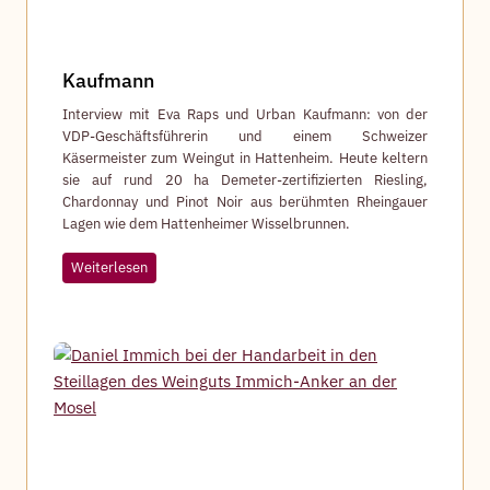
Kaufmann
Interview mit Eva Raps und Urban Kaufmann: von der
VDP-Geschäftsführerin und einem Schweizer
Käsermeister zum Weingut in Hattenheim. Heute keltern
sie auf rund 20 ha Demeter-zertifizierten Riesling,
Chardonnay und Pinot Noir aus berühmten Rheingauer
Lagen wie dem Hattenheimer Wisselbrunnen.
K
Weiterlesen
a
u
f
m
a
n
n