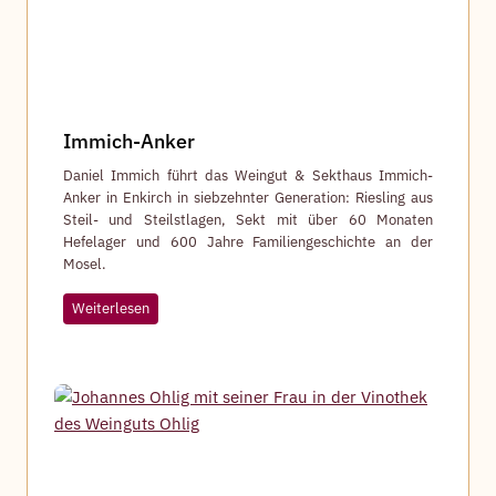
Immich-Anker
Daniel Immich führt das Weingut & Sekthaus Immich-
Anker in Enkirch in siebzehnter Generation: Riesling aus
Steil- und Steilstlagen, Sekt mit über 60 Monaten
Hefelager und 600 Jahre Familiengeschichte an der
Mosel.
I
Weiterlesen
m
m
i
c
h
-
A
n