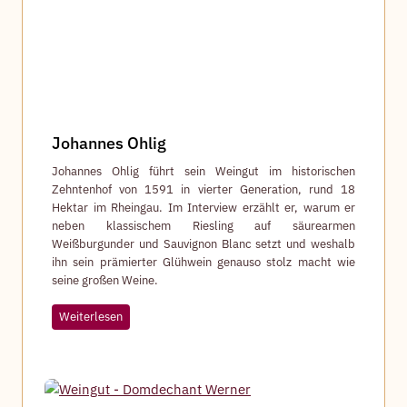
k
e
r
Johannes Ohlig
Johannes Ohlig führt sein Weingut im historischen
Zehntenhof von 1591 in vierter Generation, rund 18
Hektar im Rheingau. Im Interview erzählt er, warum er
neben klassischem Riesling auf säurearmen
Weißburgunder und Sauvignon Blanc setzt und weshalb
ihn sein prämierter Glühwein genauso stolz macht wie
seine großen Weine.
J
Weiterlesen
o
h
a
n
n