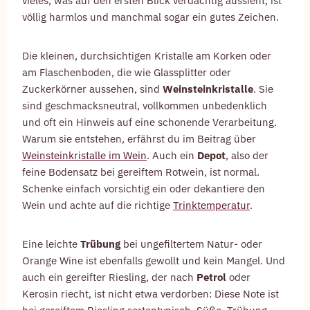
vieles, was auf den ersten Blick verdächtig aussieht, ist
völlig harmlos und manchmal sogar ein gutes Zeichen.
Die kleinen, durchsichtigen Kristalle am Korken oder
am Flaschenboden, die wie Glassplitter oder
Zuckerkörner aussehen, sind
Weinsteinkristalle
. Sie
sind geschmacksneutral, vollkommen unbedenklich
und oft ein Hinweis auf eine schonende Verarbeitung.
Warum sie entstehen, erfährst du im Beitrag über
Weinsteinkristalle im Wein
. Auch ein
Depot
, also der
feine Bodensatz bei gereiftem Rotwein, ist normal.
Schenke einfach vorsichtig ein oder dekantiere den
Wein und achte auf die richtige
Trinktemperatur
.
Eine leichte
Trübung
bei ungefiltertem Natur- oder
Orange Wine ist ebenfalls gewollt und kein Mangel. Und
auch ein gereifter Riesling, der nach
Petrol
oder
Kerosin riecht, ist nicht etwa verdorben: Diese Note ist