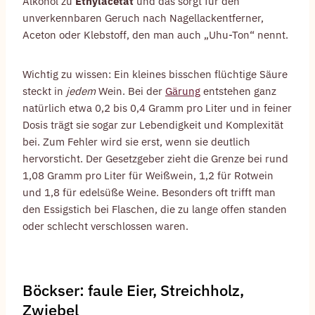
Alkohol zu
Ethylacetat
und das sorgt für den
unverkennbaren Geruch nach Nagellackentferner,
Aceton oder Klebstoff, den man auch „Uhu-Ton“ nennt.
Wichtig zu wissen: Ein kleines bisschen flüchtige Säure
steckt in
jedem
Wein. Bei der
Gärung
entstehen ganz
natürlich etwa 0,2 bis 0,4 Gramm pro Liter und in feiner
Dosis trägt sie sogar zur Lebendigkeit und Komplexität
bei. Zum Fehler wird sie erst, wenn sie deutlich
hervorsticht. Der Gesetzgeber zieht die Grenze bei rund
1,08 Gramm pro Liter für Weißwein, 1,2 für Rotwein
und 1,8 für edelsüße Weine. Besonders oft trifft man
den Essigstich bei Flaschen, die zu lange offen standen
oder schlecht verschlossen waren.
Böckser: faule Eier, Streichholz,
Zwiebel