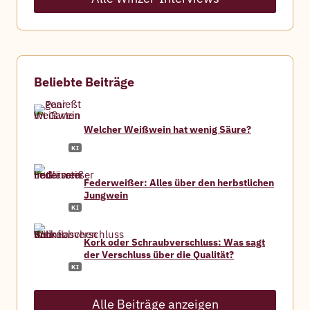
c
h
a
n
t
W
Beliebte Beiträge
e
r
n
Welcher Weißwein hat wenig Säure?
e
r
Federweißer: Alles über den herbstlichen
Jungwein
Kork oder Schraubverschluss: Was sagt
der Verschluss über die Qualität?
Alle Beiträge anzeigen