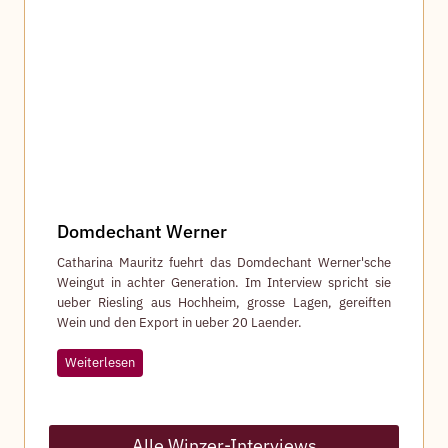
e
s
O
h
l
i
g
Domdechant Werner
Catharina Mauritz fuehrt das Domdechant Werner'sche
Weingut in achter Generation. Im Interview spricht sie
ueber Riesling aus Hochheim, grosse Lagen, gereiften
Wein und den Export in ueber 20 Laender.
D
Weiterlesen
o
m
d
e
Alle Winzer-Interviews