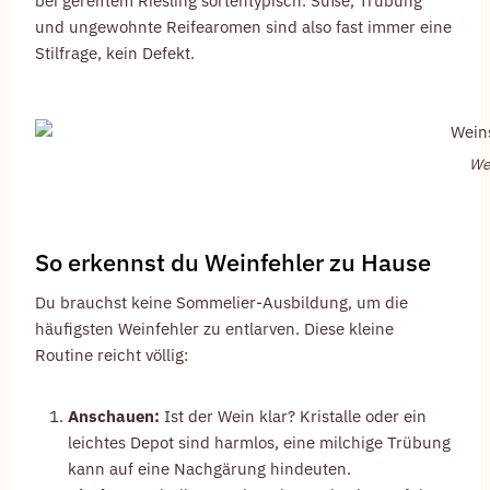
bei gereiftem Riesling sortentypisch. Süße, Trübung
und ungewohnte Reifearomen sind also fast immer eine
Stilfrage, kein Defekt.
We
So erkennst du Weinfehler zu Hause
Du brauchst keine Sommelier-Ausbildung, um die
häufigsten Weinfehler zu entlarven. Diese kleine
Routine reicht völlig:
Anschauen:
Ist der Wein klar? Kristalle oder ein
leichtes Depot sind harmlos, eine milchige Trübung
kann auf eine Nachgärung hindeuten.