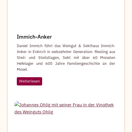
Immich-Anker
Daniel Immich führt das Weingut & Sekthaus Immich-
Anker in Enkirch in siebzehnter Generation: Riesling aus
Steil- und Steilstlagen, Sekt mit über 60 Monaten
Hefelager und 600 Jahre Familiengeschichte an der
Mosel.
I
Weiterlesen
m
m
i
c
h
-
A
n