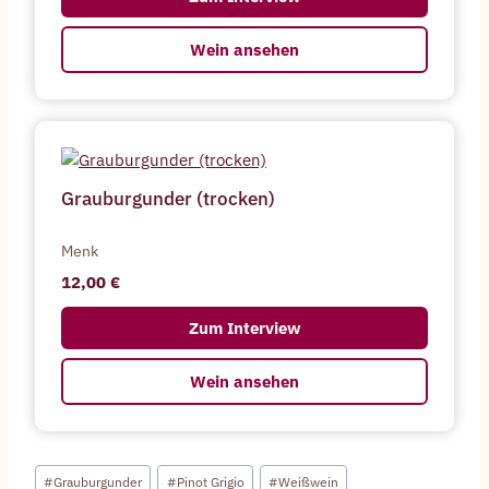
Wein ansehen
Grauburgunder (trocken)
Menk
12,00
Zum Interview
Wein ansehen
Schlagworte:
#
Grauburgunder
#
Pinot Grigio
#
Weißwein