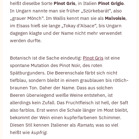
heißt dieselbe Sorte
Pinot Gris
, in Italien
Pinot Grigio
.
In Ungarn nannte man sie früher „Szürkebarát“, also
„grauer Mönch“. Im Wallis kennt man sie als
Malvoisie
,
im Elsass hieß sie lange „Tokay d’Alsace“, bis Ungarn
dagegen klagte und der Name nicht mehr verwendet
werden durfte.
Botanisch ist die Sache eindeutig:
Pinot Gris
ist eine
spontane Mutation des Pinot Noir, des roten
Spätburgunders. Die Beerenschale färbt sich nicht
tiefblau, sondern bleibt in einem graublauen bis rötlich-
braunen Ton. Daher der Name. Dass aus solchen
Beeren überwiegend weiße Weine entstehen, ist
allerdings kein Zufall. Das Fruchtfleisch ist hell, der Saft
also farblos. Erst wenn die Schale länger im Most bleibt,
bekommt der Wein einen kupferfarbenen Schimmer.
Diesen Stil kennen Italiener als
Ramato
, was so viel
heißt wie
kupfrig
.